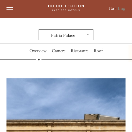
Ita
•
Eng
Patria Palace
Overview
Camere
Ristorante
Roof